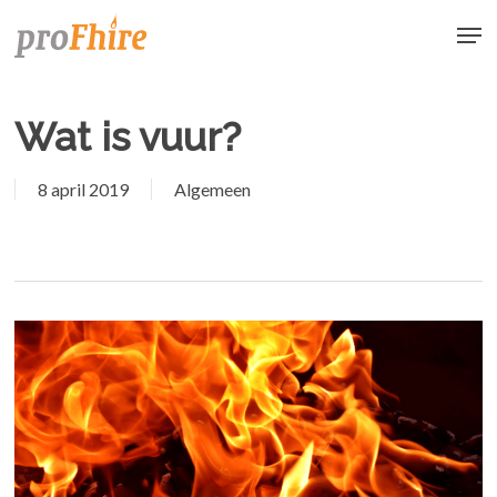
Skip
Men
to
main
content
Wat is vuur?
8 april 2019
Algemeen