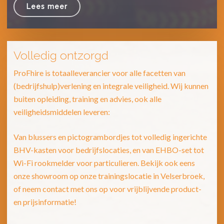
Lees meer
Volledig ontzorgd
ProFhire is totaalleverancier voor alle facetten van
(bedrijfshulp)verlening en integrale veiligheid. Wij kunnen
buiten opleiding, training en advies, ook alle
veiligheidsmiddelen leveren:
Van blussers en pictogrambordjes tot volledig ingerichte
BHV-kasten voor bedrijfslocaties, en van EHBO-set tot
Wi-Fi rookmelder voor particulieren. Bekijk ook eens
onze showroom op onze trainingslocatie in Velserbroek,
of neem contact met ons op voor vrijblijvende product-
en prijsinformatie!