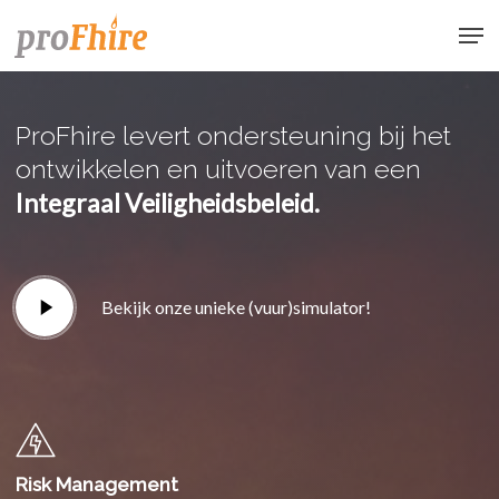
Skip
Men
to
main
content
ProFhire levert ondersteuning bij het
ontwikkelen en uitvoeren van een
Integraal Veiligheidsbeleid.
Play
Bekijk onze unieke (vuur)simulator!
Video
Risk Management