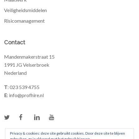
Veiligheidsmiddelen
Risicomanagement
Contact
Mandenmakerstraat 15
1991 JG Velserbroek
Nederland
T
: 023 539 4755
E
: info@profhire.nl
Privacy & cookies: deze site gebruikt cookies. Door deze site te blijven
gebruiken, ga je akkoord met het gebruik hiervan.