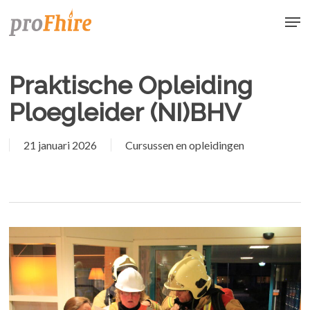
Skip
Men
to
main
content
Praktische Opleiding
Ploegleider (NI)BHV
21 januari 2026
Cursussen en opleidingen