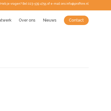
Heb je vragen? Bel 023-539 4755 of e-mail ons info@profhire.nl
twerk
Over ons
Nieuws
Contact