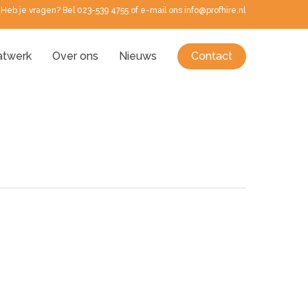
Heb je vragen? Bel 023-539 4755 of e-mail ons info@profhire.nl
twerk
Over ons
Nieuws
Contact