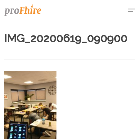
Skip
Men
to
main
content
IMG_20200619_090900