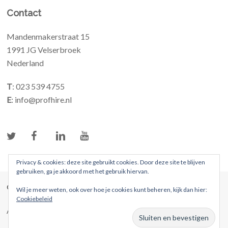
Contact
Mandenmakerstraat 15
1991 JG Velserbroek
Nederland
T
: 023 539 4755
E
: info@profhire.nl
Privacy & cookies: deze site gebruikt cookies. Door deze site te blijven
gebruiken, ga je akkoord met het gebruik hiervan.
© 2026 ProFhire. Alle rechten voorbehouden
Wil je meer weten, ook over hoe je cookies kunt beheren, kijk dan hier:
Cookiebeleid
Algemene voorwaarden
Privacybeleid
Website door Webreact