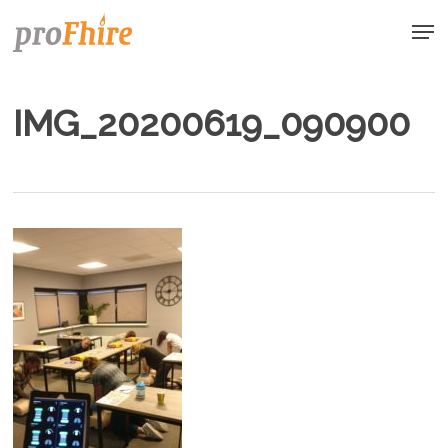
Skip
Men
to
main
content
IMG_20200619_090900