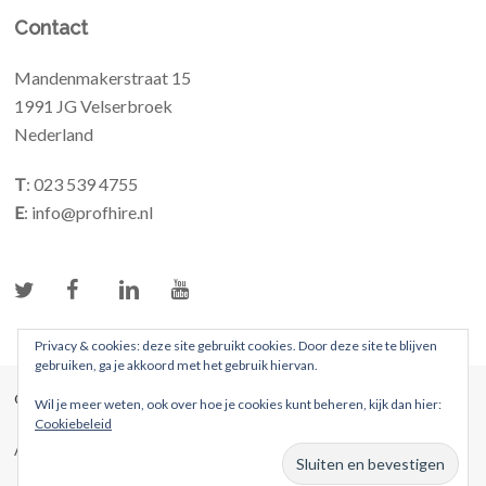
Contact
Mandenmakerstraat 15
1991 JG Velserbroek
Nederland
T
: 023 539 4755
E
: info@profhire.nl
Privacy & cookies: deze site gebruikt cookies. Door deze site te blijven
gebruiken, ga je akkoord met het gebruik hiervan.
© 2026 ProFhire. Alle rechten voorbehouden
Wil je meer weten, ook over hoe je cookies kunt beheren, kijk dan hier:
Cookiebeleid
Algemene voorwaarden
Privacybeleid
Website door Webreact