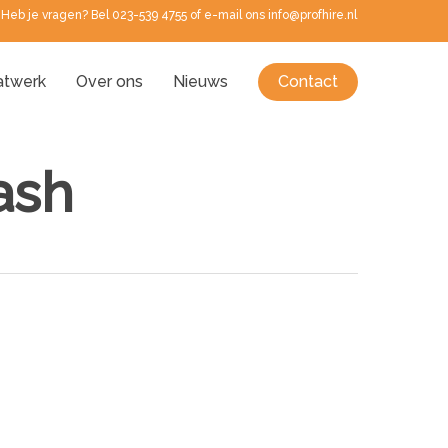
Heb je vragen? Bel 023-539 4755 of e-mail ons info@profhire.nl
twerk
Over ons
Nieuws
Contact
ash