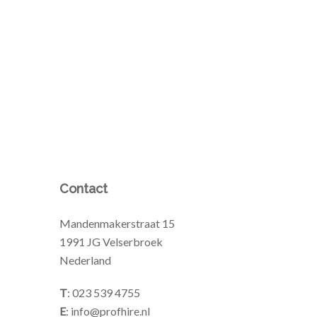
Contact
Mandenmakerstraat 15
1991 JG Velserbroek
Nederland
T
: 023 539 4755
E
: info@profhire.nl