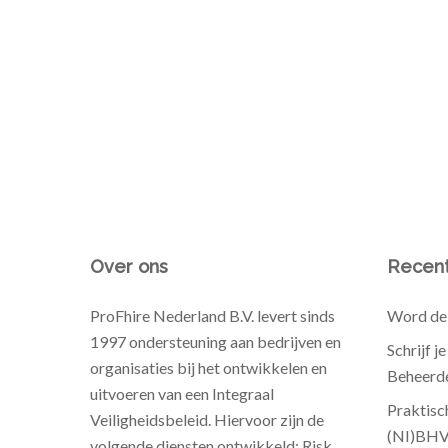
Over ons
Recent
ProFhire Nederland B.V. levert sinds
Word de 
1997 ondersteuning aan bedrijven en
Schrijf j
organisaties bij het ontwikkelen en
Beheerde
uitvoeren van een Integraal
Praktisc
Veiligheidsbeleid. Hiervoor zijn de
(NI)BH
volgende diensten ontwikkeld: Risk