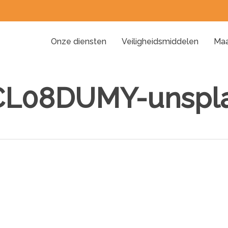
Onze diensten
Veiligheidsmiddelen
Maa
uCL08DUMY-unspl