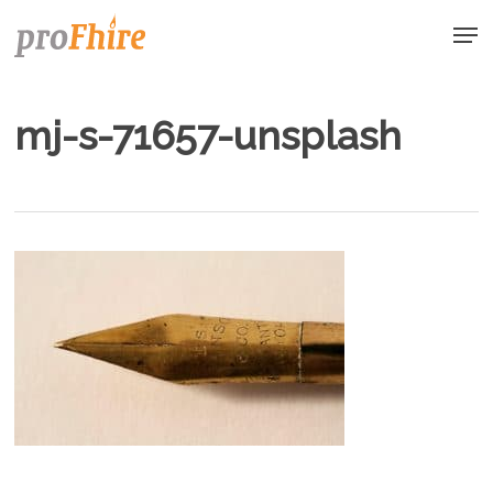
Skip
Men
to
main
content
mj-s-71657-unsplash