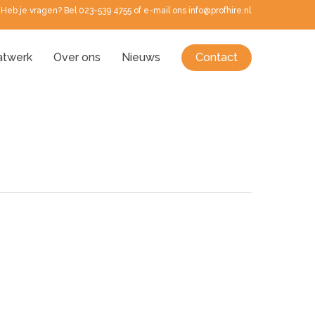
Heb je vragen? Bel 023-539 4755 of e-mail ons info@profhire.nl
twerk
Over ons
Nieuws
Contact