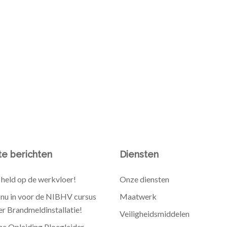
e berichten
Diensten
held op de werkvloer!
Onze diensten
e nu in voor de NIBHV cursus
Maatwerk
r Brandmeldinstallatie!
Veiligheidsmiddelen
he Opleiding Ploegleider