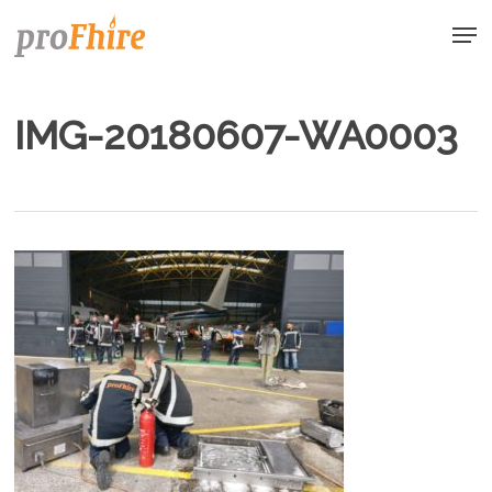
Skip
Men
to
main
content
IMG-20180607-WA0003