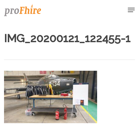
Skip
Men
to
main
content
IMG_20200121_122455-1