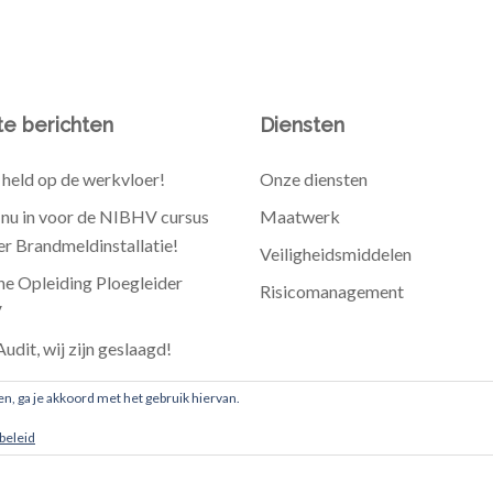
e berichten
Diensten
held op de werkvloer!
Onze diensten
e nu in voor de NIBHV cursus
Maatwerk
r Brandmeldinstallatie!
Veiligheidsmiddelen
he Opleiding Ploegleider
Risicomanagement
V
dit, wij zijn geslaagd!
et ProFhire
en, ga je akkoord met het gebruik hiervan.
beleid