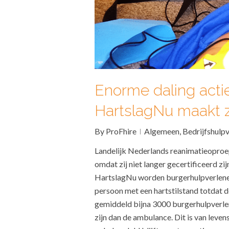
Enorme daling acti
HartslagNu maakt z
By
ProFhire
Algemeen
,
Bedrijfshulpv
Landelijk Nederlands reanimatieoproep
omdat zij niet langer gecertificeerd z
HartslagNu worden burgerhulpverlener
persoon met een hartstilstand totdat 
gemiddeld bijna 3000 burgerhulpverlen
zijn dan de ambulance. Dit is van leve