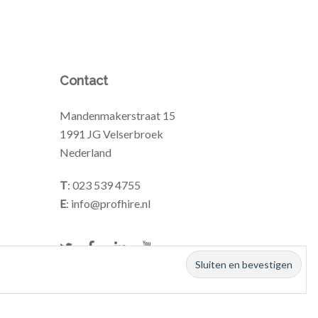
Contact
Mandenmakerstraat 15
1991 JG Velserbroek
Nederland
T
: 023 539 4755
E
: info@profhire.nl