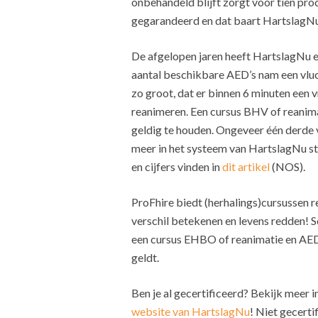
onbehandeld blijft zorgt voor tien pro
gegarandeerd en dat baart HartslagNu 
De afgelopen jaren heeft HartslagNu e
aantal beschikbare AED’s nam een vluc
zo groot, dat er binnen 6 minuten een 
reanimeren. Een cursus BHV of reanima
geldig te houden. Ongeveer één derde va
meer in het systeem van HartslagNu s
en cijfers vinden in
dit artikel
(NOS).
ProFhire biedt (herhalings)cursussen r
verschil betekenen en levens redden! 
een cursus EHBO of reanimatie en AED.
geldt.
Ben je al gecertificeerd? Bekijk meer 
website van HartslagNu
! Niet gecerti