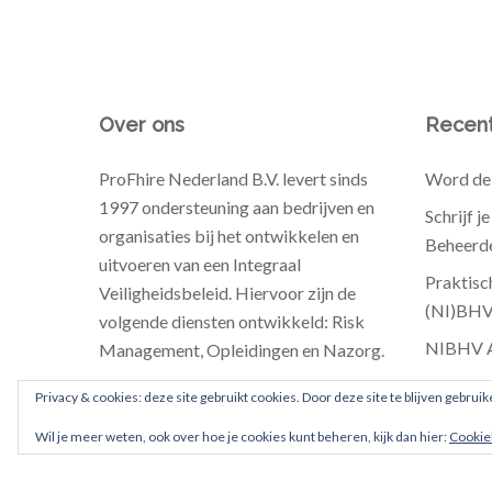
Over ons
Recent
ProFhire Nederland B.V. levert sinds
Word de 
1997 ondersteuning aan bedrijven en
Schrijf j
organisaties bij het ontwikkelen en
Beheerde
uitvoeren van een Integraal
Praktisc
Veiligheidsbeleid. Hiervoor zijn de
(NI)BH
volgende diensten ontwikkeld: Risk
NIBHV Au
Management, Opleidingen en Nazorg.
Kerstgro
Privacy & cookies: deze site gebruikt cookies. Door deze site te blijven gebruik
Wil je meer weten, ook over hoe je cookies kunt beheren, kijk dan hier:
Cookie