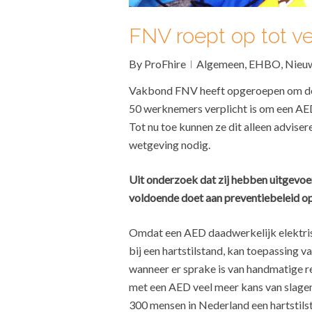
FNV roept op tot ve
By
ProFhire
Algemeen
,
EHBO
,
Nieu
Vakbond FNV heeft opgeroepen om de A
50 werknemers verplicht is om een AED
Tot nu toe kunnen ze dit alleen advis
wetgeving nodig.
Uit onderzoek dat zij hebben uitgevoe
voldoende doet aan preventiebeleid op
Omdat een AED daadwerkelijk elektris
bij een hartstilstand, kan toepassing 
wanneer er sprake is van handmatige r
met een AED veel meer kans van slagen 
300 mensen in Nederland een hartstils