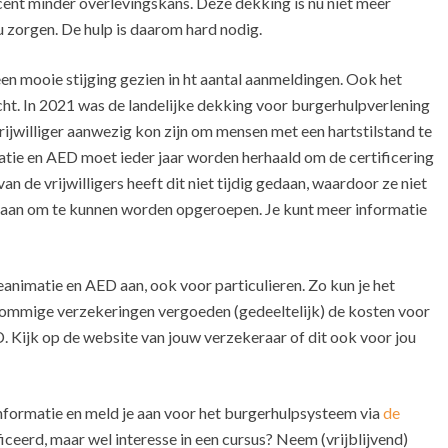
cent minder overlevingskans. Deze dekking is nu niet meer
zorgen. De hulp is daarom hard nodig.
en mooie stijging gezien in ht aantal aanmeldingen. Ook het
ht. In 2021 was de landelijke dekking voor burgerhulpverlening
vrijwilliger aanwezig kon zijn om mensen met een hartstilstand te
tie en AED moet ieder jaar worden herhaald om de certificering
n de vrijwilligers heeft dit niet tijdig gedaan, waardoor ze niet
taan om te kunnen worden opgeroepen. Je kunt meer informatie
eanimatie en AED aan, ook voor particulieren. Zo kun je het
Sommige verzekeringen vergoeden (gedeeltelijk) de kosten voor
 Kijk op de website van jouw verzekeraar of dit ook voor jou
informatie en meld je aan voor het burgerhulpsysteem via
de
ficeerd, maar wel interesse in een cursus? Neem (vrijblijvend)