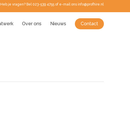
Heb je vragen? Bel 023-539 4755 of e-mail ons info@profhire.nl
twerk
Over ons
Nieuws
Contact