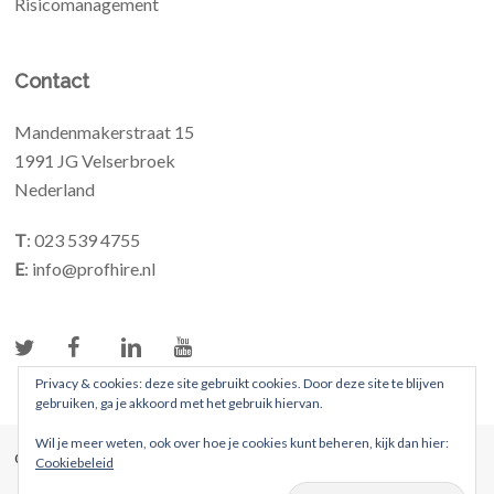
Risicomanagement
Contact
Mandenmakerstraat 15
1991 JG Velserbroek
Nederland
T
: 023 539 4755
E
: info@profhire.nl
Privacy & cookies: deze site gebruikt cookies. Door deze site te blijven
gebruiken, ga je akkoord met het gebruik hiervan.
Wil je meer weten, ook over hoe je cookies kunt beheren, kijk dan hier:
© 2026 ProFhire. Alle rechten voorbehouden
Cookiebeleid