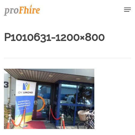
Skip
Men
to
main
content
P1010631-1200×800