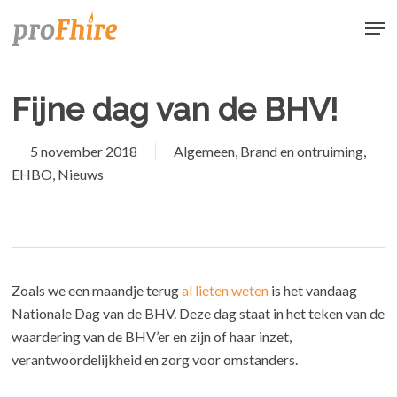
Skip
Men
to
main
content
Fijne dag van de BHV!
5 november 2018
Algemeen
,
Brand en ontruiming
,
EHBO
,
Nieuws
Zoals we een maandje terug
al lieten weten
is het vandaag
Nationale Dag van de BHV. Deze dag staat in het teken van de
waardering van de BHV’er en zijn of haar inzet,
verantwoordelijkheid en zorg voor omstanders.