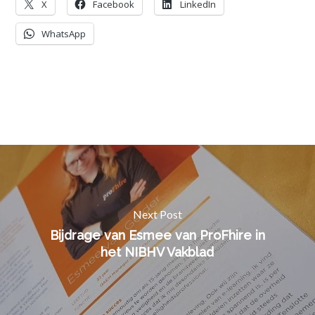
X
Facebook
LinkedIn
WhatsApp
Next Post
Bijdrage van Esmee van ProFhire in
het NIBHV Vakblad