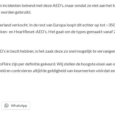
n incidenten bekend met deze AED’s, maar omdat ze niet aan het ke
e worden gebruikt.
derland verkocht. In de rest van Europa loopt dit echter op tot ~3
unken- en HeartReset-AED’s. Het gaat om de types gemaakt vanaf
s in bezit hebben, is het zaak deze zo snel mogelijk te vervangen
ire zijn per definitie gekeurd. Wij stellen de hoogste eisen aan o
eld en controleren
altijd
de geldigheid van keurmerken vóórdat een
WhatsApp