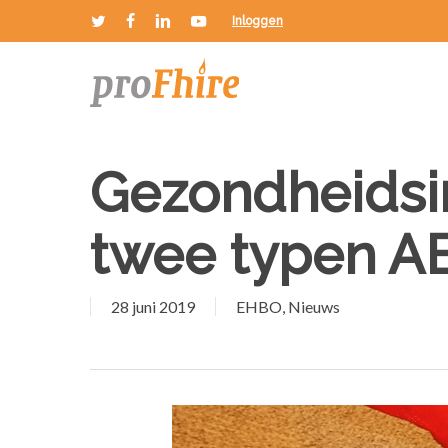
Skip
Inloggen
twitter
facebook
linkedin
youtube
to
main
content
Gezondheidsi
twee typen AE
28 juni 2019
EHBO
,
Nieuws