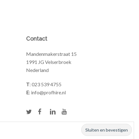
Contact
Mandenmakerstraat 15
1991 JG Velserbroek
Nederland
T
: 023 539 4755
E
: info@profhire.nl