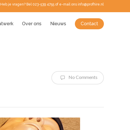
Heb je vragen? Bel 023-539 4755 of e-mail ons info@profhire.nl
twerk
Over ons
Nieuws
Contact
No Comments