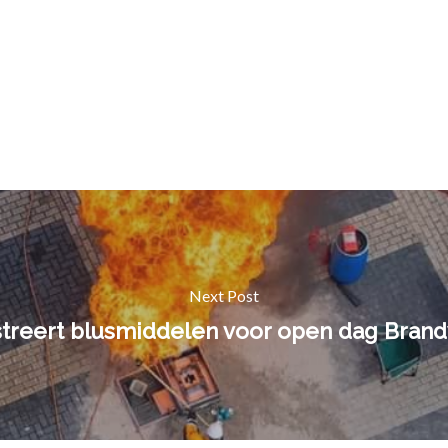
Next Post
treert blusmiddelen voor open dag Bran