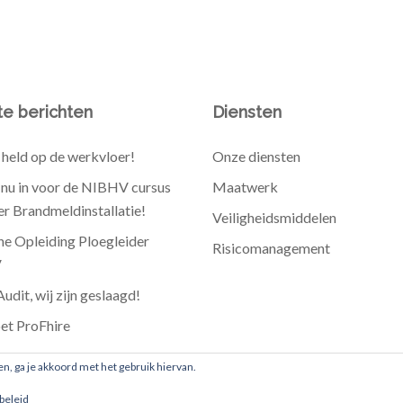
e berichten
Diensten
held op de werkvloer!
Onze diensten
e nu in voor de NIBHV cursus
Maatwerk
r Brandmeldinstallatie!
Veiligheidsmiddelen
he Opleiding Ploegleider
Risicomanagement
V
dit, wij zijn geslaagd!
et ProFhire
en, ga je akkoord met het gebruik hiervan.
beleid