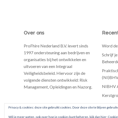
Over ons
Recent
ProFhire Nederland B.V. levert sinds
Word de 
1997 ondersteuning aan bedrijven en
Schrijf j
organisaties bij het ontwikkelen en
Beheerde
uitvoeren van een Integraal
Praktisc
Veiligheidsbeleid. Hiervoor zijn de
(NI)BH
volgende diensten ontwikkeld: Risk
NIBHV Au
Management, Opleidingen en Nazorg.
Kerstgro
Privacy & cookies: deze site gebruikt cookies. Door deze site te blijven gebruik
Wil je meer weten, ook over hoe je cookies kunt beheren, kijk dan hier:
Cookie