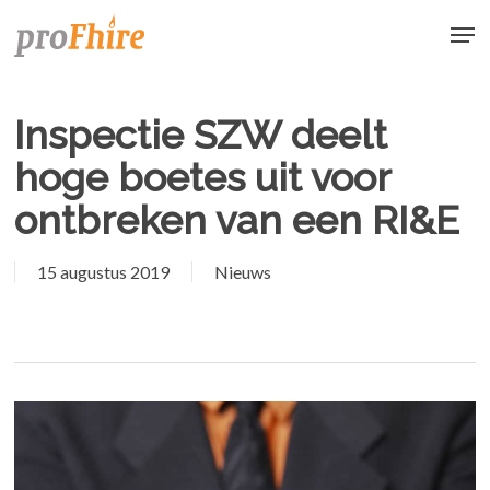
Skip
Men
to
main
content
Inspectie SZW deelt
hoge boetes uit voor
ontbreken van een RI&E
15 augustus 2019
Nieuws