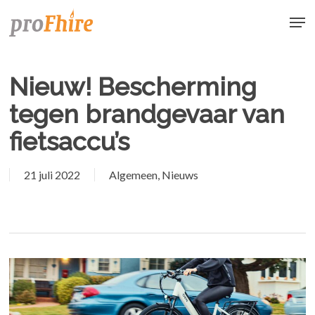
Skip
Men
to
main
content
Nieuw! Bescherming
tegen brandgevaar van
fietsaccu’s
21 juli 2022
Algemeen
,
Nieuws