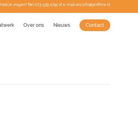
Heb je vragen? Bel 023-539 4755 of e-mail ons info@profhire.nl
twerk
Over ons
Nieuws
Contact