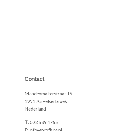
Contact
Mandenmakerstraat 15
1991 JG Velserbroek
Nederland
T
: 023 539 4755
E
: info@profhire.nl