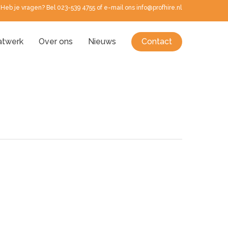
Heb je vragen? Bel 023-539 4755 of e-mail ons info@profhire.nl
twerk
Over ons
Nieuws
Contact