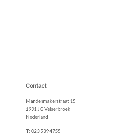
Contact
Mandenmakerstraat 15
1991 JG Velserbroek
Nederland
T
: 023 539 4755