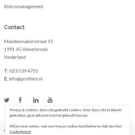
Risicomanagement
Contact
Mandenmakerstraat 15
1991 JG Velserbroek
Nederland
T
: 023 539 4755
E
: info@profhire.nl
Privacy & cookies: deze site gebruikt cookies. Door deze site te blijven
gebruiken, ga je akkoord met het gebruik hiervan.
Wil je meer weten, ook over hoe je cookies kunt beheren, kijk dan hier:
© 2026 ProFhire. Alle rechten voorbehouden
Cookiebeleid