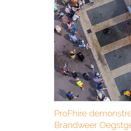
ProFhire demonstre
Brandweer Oegstg