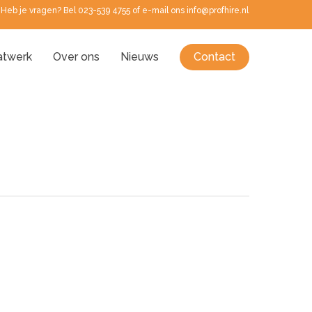
Heb je vragen? Bel 023-539 4755 of e-mail ons info@profhire.nl
twerk
Over ons
Nieuws
Contact