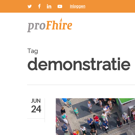
Skip
Inloggen
twitter
facebook
linkedin
youtube
to
main
content
Tag
demonstratie
JUN
24