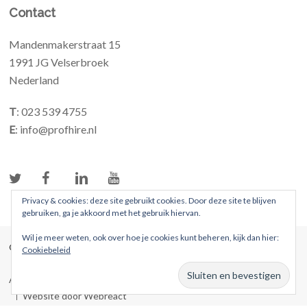
Contact
Mandenmakerstraat 15
1991 JG Velserbroek
Nederland
T
: 023 539 4755
E
: info@profhire.nl
Privacy & cookies: deze site gebruikt cookies. Door deze site te blijven
gebruiken, ga je akkoord met het gebruik hiervan.
Wil je meer weten, ook over hoe je cookies kunt beheren, kijk dan hier:
© 2026 ProFhire. Alle rechten voorbehouden
Cookiebeleid
Algemene voorwaarden
Privacybeleid
Website door Webreact