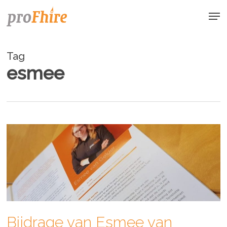
Skip
Men
to
main
content
Tag
esmee
Bijdrage van Esmee van