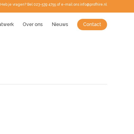
Heb je vragen? Bel 023-539 4755 of e-mail ons info@profhire.nl
twerk
Over ons
Nieuws
Contact