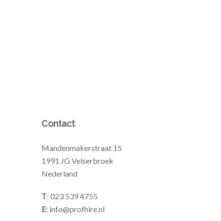
Contact
Mandenmakerstraat 15
1991 JG Velserbroek
Nederland
T
: 023 539 4755
E
: info@profhire.nl