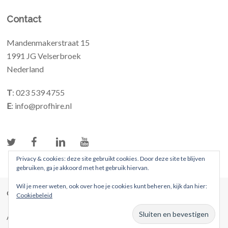
Contact
Mandenmakerstraat 15
1991 JG Velserbroek
Nederland
T
: 023 539 4755
E
: info@profhire.nl
Privacy & cookies: deze site gebruikt cookies. Door deze site te blijven
gebruiken, ga je akkoord met het gebruik hiervan.
Wil je meer weten, ook over hoe je cookies kunt beheren, kijk dan hier:
© 2026 ProFhire. Alle rechten voorbehouden
Cookiebeleid
Algemene voorwaarden
Privacybeleid