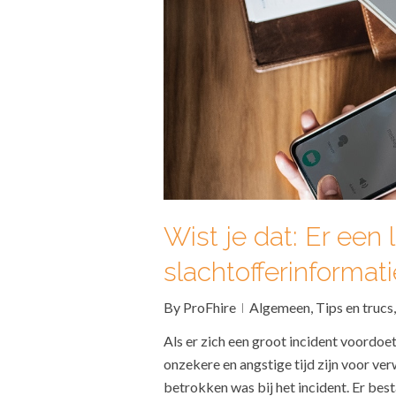
Wist je dat: Er een
slachtofferinformat
By
ProFhire
Algemeen
,
Tips en trucs
Als er zich een groot incident voordoet
onzekere en angstige tijd zijn voor ve
betrokken was bij het incident. Er bes