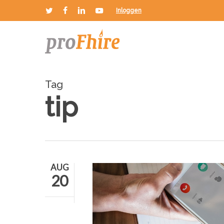
Skip
Inloggen
twitter
facebook
linkedin
youtube
to
main
content
Tag
tip
AUG
20