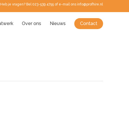
Heb je vragen? Bel 023-539 4755 of e-mail ons info@profhire.nl
twerk
Over ons
Nieuws
Contact