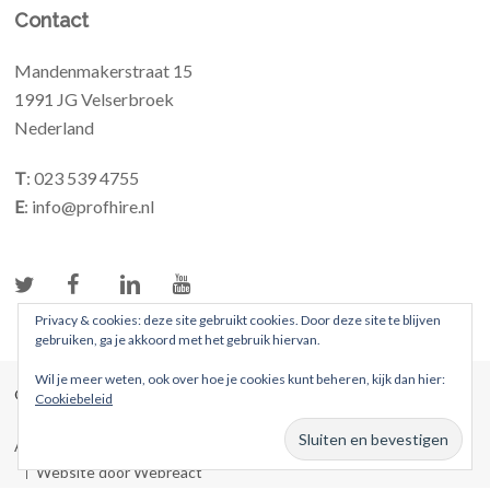
Contact
Mandenmakerstraat 15
1991 JG Velserbroek
Nederland
T
: 023 539 4755
E
: info@profhire.nl
Privacy & cookies: deze site gebruikt cookies. Door deze site te blijven
gebruiken, ga je akkoord met het gebruik hiervan.
Wil je meer weten, ook over hoe je cookies kunt beheren, kijk dan hier:
© 2026 ProFhire. Alle rechten voorbehouden
Cookiebeleid
Algemene voorwaarden
Privacybeleid
Website door Webreact