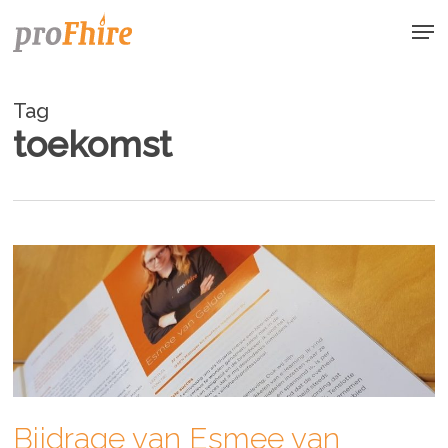
Skip
Men
to
main
content
Tag
toekomst
Bijdrage van Esmee van