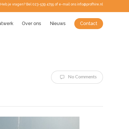
Heb je vragen? Bel 023-539 4755 of e-mail ons info@profhire.nl
twerk
Over ons
Nieuws
Contact
No Comments