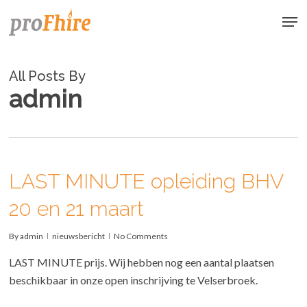
Skip
Men
to
main
content
All Posts By
admin
LAST MINUTE opleiding BHV
20 en 21 maart
By
admin
nieuwsbericht
No Comments
LAST MINUTE prijs. Wij hebben nog een aantal plaatsen
beschikbaar in onze open inschrijving te Velserbroek.