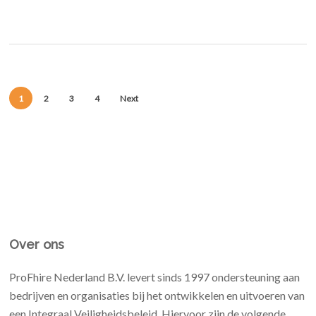
1
2
3
4
Next
Over ons
ProFhire Nederland B.V. levert sinds 1997 ondersteuning aan
bedrijven en organisaties bij het ontwikkelen en uitvoeren van
een Integraal Veiligheidsbeleid. Hiervoor zijn de volgende