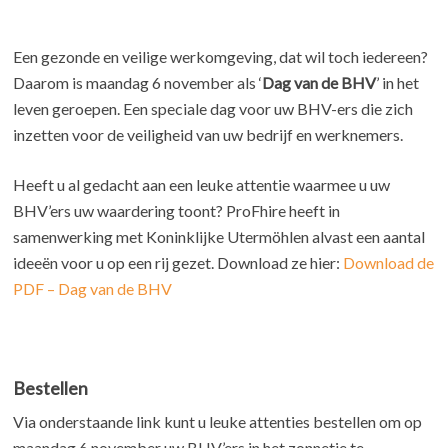
Een gezonde en veilige werkomgeving, dat wil toch iedereen?
Daarom is maandag 6 november als ‘
Dag van de BHV
’ in het
leven geroepen. Een speciale dag voor uw BHV-ers die zich
inzetten voor de veiligheid van uw bedrijf en werknemers.
Heeft u al gedacht aan een leuke attentie waarmee u uw
BHV’ers uw waardering toont? ProFhire heeft in
samenwerking met Koninklijke Utermöhlen alvast een aantal
ideeën voor u op een rij gezet. Download ze hier:
Download de
PDF – Dag van de BHV
B
estellen
Via onderstaande link kunt u leuke attenties bestellen om op
maandag 6 november uw BHV’ers in het zonnetje te