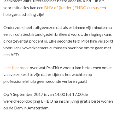
leerkracht wilt u uiteraard het beste voor uw kind… In dit
soort situaties kan een
BHV of (kinder-)EHBO cursus
een
hele geruststelling zijn!
Onderzoek heeft uitgewezen dat als er binnen vijf minuten na
een circulatiestilstand gedefibrilleerd wordt, de slagingskans
circa zeventig procent is. Elke seconde telt! ProFhire verzorgt
voor u en uw werknemers cursussen over hoe om te gaan met
een AED.
Lees hier meer
over wat ProFhire voor u kan betekenen om er
van verzekerd te zijn dat er tijdens het wachten op
professionele hulp geen seconde verloren gaat!
Op 9 September 2017 is van 14:00 tot 17:00 de
wereldrecordpoging EHBO na inschrijving gratis bij te wonen
op de Dam in Amsterdam.