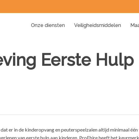
Onze diensten
Veiligheidsmiddelen
Maa
ving Eerste Hulp
 dat er in de kinderopvang en peuterspeelzalen altijd minimaal éé
 verlenen van eerste hulp aan kinderen. ProFhire heeft het keurmer