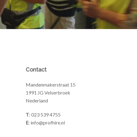
Contact
Mandenmakerstraat 15
1991 JG Velserbroek
Nederland
T
: 023 539 4755
E
: info@profhire.nl