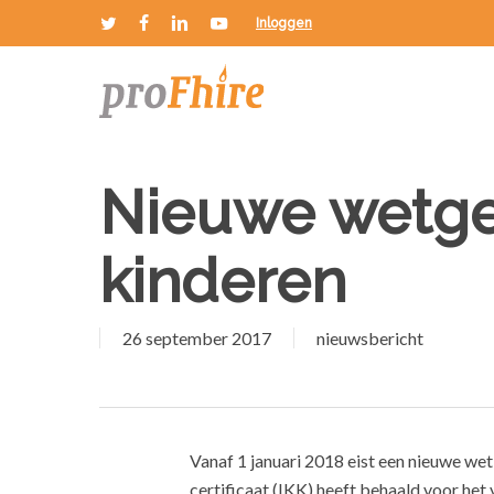
Skip
Inloggen
twitter
facebook
linkedin
youtube
to
main
content
Nieuwe wetge
kinderen
26 september 2017
nieuwsbericht
Vanaf 1 januari 2018 eist een nieuwe wet
certificaat (IKK) heeft behaald voor het