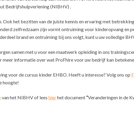
uut Bedrijfshulpverlening (NIBHV) .
eren. Ook het bezitten van de juiste kennis en ervaring met betrekki
nderd zelfredzaam zijn vormt ontruiming voor kinderopvang en peu
derdeel brand en ontruiming bij ons volgt, kunt u uw volledige BH
rgen samen met u voor een maatwerk opleiding in ons trainingscen
 meer informatie over wat ProFhire voor uw bedrijf kan betekene
jving voor de cursus kinder EHBO. Heeft u interesse? Volg ons op
F
e hoogte!
e
van het NIBHV of lees
hier
het document
“
Veranderingen in de Kw