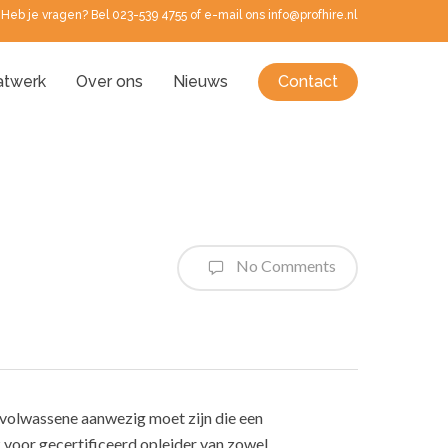
Heb je vragen? Bel 023-539 4755 of e-mail ons info@profhire.nl
twerk
Over ons
Nieuws
Contact
No Comments
n volwassene aanwezig moet zijn die een
k voor gecertificeerd opleider van zowel