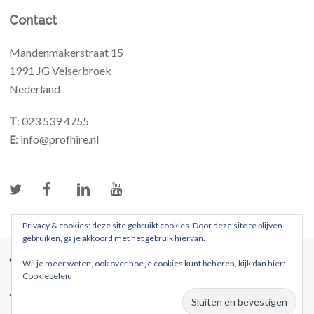
Contact
Mandenmakerstraat 15
1991 JG Velserbroek
Nederland
T
: 023 539 4755
E
: info@profhire.nl
Privacy & cookies: deze site gebruikt cookies. Door deze site te blijven
gebruiken, ga je akkoord met het gebruik hiervan.
© 2026 ProFhire. Alle rechten voorbehouden
Wil je meer weten, ook over hoe je cookies kunt beheren, kijk dan hier:
Cookiebeleid
Algemene voorwaarden
Privacybeleid
Website door Webreact