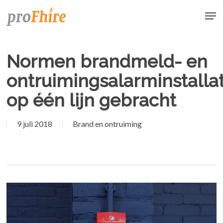
Skip
Men
to
main
content
Normen brandmeld- en
ontruimingsalarminstallat
op één lijn gebracht
9 juli 2018
Brand en ontruiming