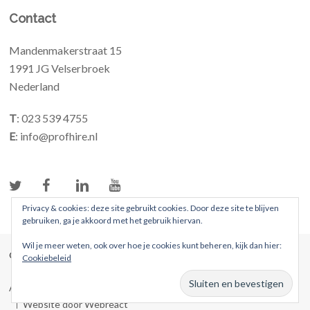
Contact
Mandenmakerstraat 15
1991 JG Velserbroek
Nederland
T
: 023 539 4755
E
: info@profhire.nl
Privacy & cookies: deze site gebruikt cookies. Door deze site te blijven
gebruiken, ga je akkoord met het gebruik hiervan.
Wil je meer weten, ook over hoe je cookies kunt beheren, kijk dan hier:
© 2026 ProFhire. Alle rechten voorbehouden
Cookiebeleid
Algemene voorwaarden
Privacybeleid
Website door Webreact