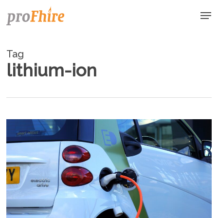
Skip
Men
to
main
content
Tag
lithium-ion