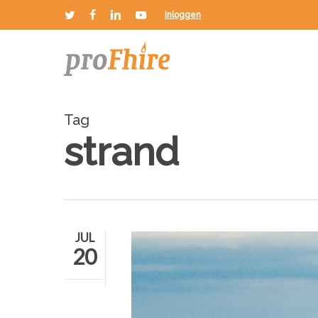
Skip
Inloggen
twitter
facebook
linkedin
youtube
to
main
content
Tag
strand
JUL
20