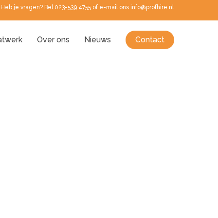
Heb je vragen? Bel 023-539 4755 of e-mail ons info@profhire.nl
twerk
Over ons
Nieuws
Contact