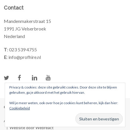
Contact
Mandenmakerstraat 15
1991 JG Velserbroek
Nederland
T
: 023 539 4755
E
: info@profhire.nl
Privacy & cookies: deze site gebruikt cookies. Door deze site te blijven
gebruiken, ga je akkoord met het gebruik hiervan.
Wil je meer weten, ook over hoe je cookies kunt beheren, kijk dan hier:
© 2026 ProFhire. Alle rechten voorbehouden
Cookiebeleid
Algemene voorwaarden
Privacybeleid
Website door Webreact