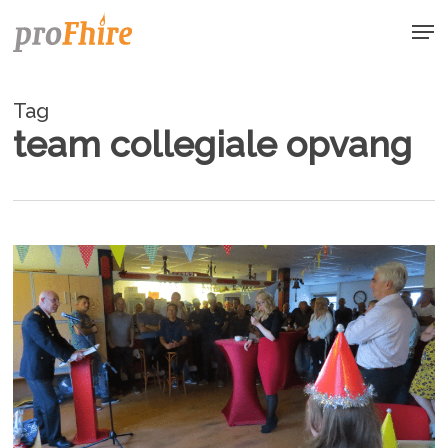
Skip
Men
to
main
content
Tag
team collegiale opvang