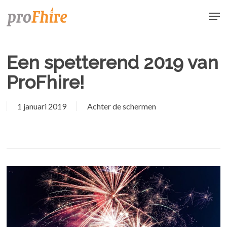
Skip
Men
to
main
content
Een spetterend 2019 van
ProFhire!
1 januari 2019
Achter de schermen