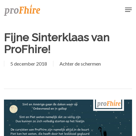
Skip
Men
to
main
content
Fijne Sinterklaas van
ProFhire!
5 december 2018
Achter de schermen