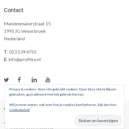
Contact
Mandenmakerstraat 15
1991 JG Velserbroek
Nederland
T
: 023 539 4755
E
: info@profhire.nl
Privacy & cookies: deze site gebruikt cookies. Door deze site te blijven
gebruiken, ga je akkoord met het gebruik hiervan.
Wil je meer weten, ook over hoe je cookies kunt beheren, kijk dan hier:
© 2026 ProFhire. Alle rechten voorbehouden
Cookiebeleid
Algemene voorwaarden
Privacybeleid