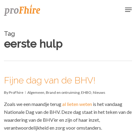
Skip
Men
to
main
content
Tag
eerste hulp
Fijne dag van de BHV!
By
ProFhire
Algemeen
,
Brand en ontruiming
,
EHBO
,
Nieuws
Zoals we een maandje terug
al lieten weten
is het vandaag
Nationale Dag van de BHV. Deze dag staat in het teken van de
waardering van de BHV’er en zijn of haar inzet,
verantwoordelijkheid en zorg voor omstanders.