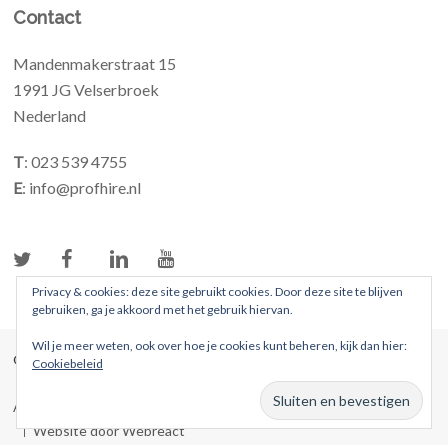
Contact
Mandenmakerstraat 15
1991 JG Velserbroek
Nederland
T
: 023 539 4755
E
: info@profhire.nl
Privacy & cookies: deze site gebruikt cookies. Door deze site te blijven
gebruiken, ga je akkoord met het gebruik hiervan.
Wil je meer weten, ook over hoe je cookies kunt beheren, kijk dan hier:
© 2026 ProFhire. Alle rechten voorbehouden
Cookiebeleid
Algemene voorwaarden
Privacybeleid
Website door Webreact