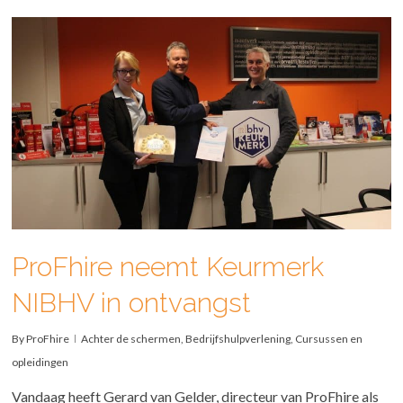
ProFhire neemt Keurmerk
NIBHV in ontvangst
By
ProFhire
Achter de schermen
,
Bedrijfshulpverlening
,
Cursussen en
opleidingen
Vandaag heeft Gerard van Gelder, directeur van ProFhire als