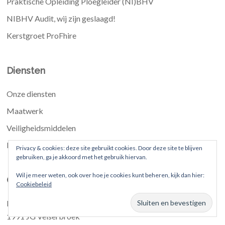
Praktische Opleiding Ploegleider (NI)BHV
NIBHV Audit, wij zijn geslaagd!
Kerstgroet ProFhire
Diensten
Onze diensten
Maatwerk
Veiligheidsmiddelen
Risicomanagement
Privacy & cookies: deze site gebruikt cookies. Door deze site te blijven
gebruiken, ga je akkoord met het gebruik hiervan.
Wil je meer weten, ook over hoe je cookies kunt beheren, kijk dan hier:
Contact
Cookiebeleid
Mandenmakerstraat 15
1991 JG Velserbroek