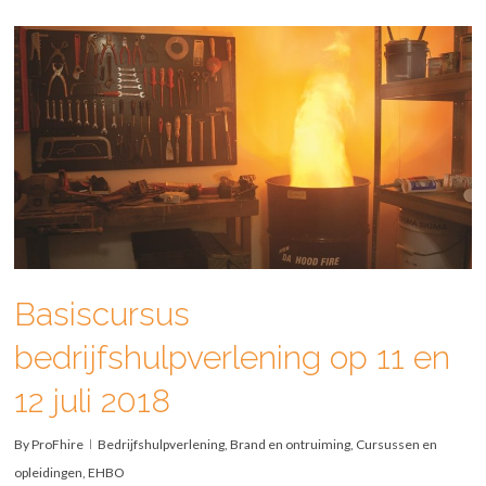
Basiscursus
bedrijfshulpverlening op 11 en
12 juli 2018
By
ProFhire
Bedrijfshulpverlening
,
Brand en ontruiming
,
Cursussen en
opleidingen
,
EHBO