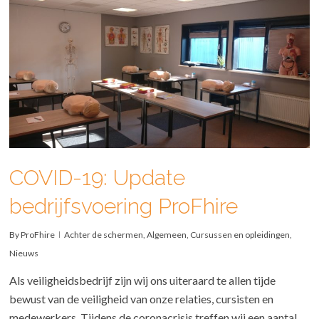
COVID-19: Update
bedrijfsvoering ProFhire
By
ProFhire
Achter de schermen
,
Algemeen
,
Cursussen en opleidingen
,
Nieuws
Als veiligheidsbedrijf zijn wij ons uiteraard te allen tijde
bewust van de veiligheid van onze relaties, cursisten en
medewerkers. Tijdens de coronacrisis treffen wij een aantal