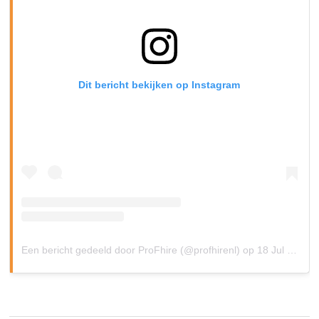
Dit bericht bekijken op Instagram
Een bericht gedeeld door ProFhire (@profhirenl)
op
18 Jul 2019 om 4:10 (PDT)