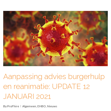
Aanpassing advies burgerhulp
en reanimatie: UPDATE 12
JANUARI 2021
By
ProFhire
Algemeen
,
EHBO
,
Nieuws