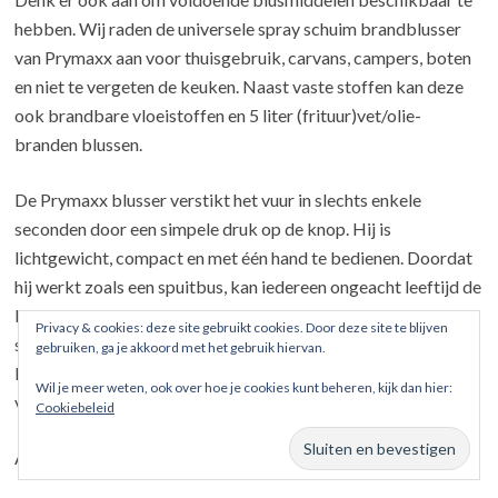
hebben. Wij raden de universele spray schuim brandblusser
van Prymaxx aan voor thuisgebruik, carvans, campers, boten
en niet te vergeten de keuken. Naast vaste stoffen kan deze
ook brandbare vloeistoffen en 5 liter (frituur)vet/olie-
branden blussen.
De Prymaxx blusser verstikt het vuur in slechts enkele
seconden door een simpele druk op de knop. Hij is
lichtgewicht, compact en met één hand te bedienen. Doordat
hij werkt zoals een spuitbus, kan iedereen ongeacht leeftijd de
blusser gebruiken. Door de dop te verwijderen is de spray
Privacy & cookies: deze site gebruikt cookies. Door deze site te blijven
schuim brandblusser door zijn intuïtieve werking te allen tijde
gebruiken, ga je akkoord met het gebruik hiervan.
klaar voor direct gebruik. Hiermee voorkomt u dat een kleine
Wil je meer weten, ook over hoe je cookies kunt beheren, kijk dan hier:
vlam zich razendsnel uitbreid (met alle gevolgen van dien).
Cookiebeleid
Alle voordelen van de spray schuimblusser: